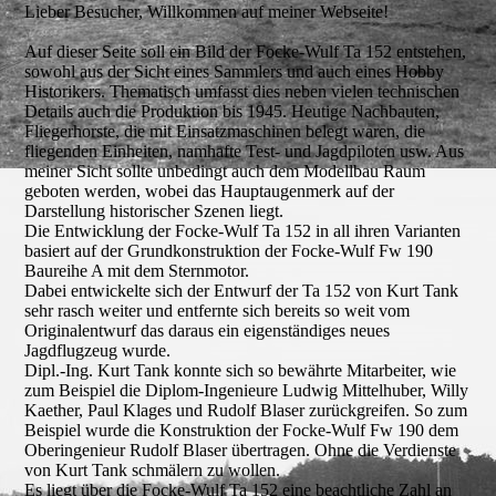
Lieber Besucher, Willkommen auf meiner Webseite!
Auf dieser Seite soll ein Bild der Focke-Wulf Ta 152 entstehen,
sowohl aus der Sicht eines Sammlers und auch eines Hobby
Historikers. Thematisch umfasst dies neben vielen technischen
Details auch die Produktion bis 1945. Heutige Nachbauten,
Fliegerhorste, die mit Einsatzmaschinen belegt waren, die
fliegenden Einheiten, namhafte Test- und Jagdpiloten usw. Aus
meiner Sicht sollte unbedingt auch dem Modellbau Raum
geboten werden, wobei das Hauptaugenmerk auf der
Darstellung historischer Szenen liegt.
Die Entwicklung der Focke-Wulf Ta 152 in all ihren Varianten
basiert auf der Grundkonstruktion der Focke-Wulf Fw 190
Baureihe A mit dem Sternmotor.
Dabei entwickelte sich der Entwurf der Ta 152 von Kurt Tank
sehr rasch weiter und entfernte sich bereits so weit vom
Originalentwurf das daraus ein eigenständiges neues
Jagdflugzeug wurde.
Dipl.-Ing. Kurt Tank konnte sich so bewährte Mitarbeiter, wie
zum Beispiel die Diplom-Ingenieure Ludwig Mittelhuber, Willy
Kaether, Paul Klages und Rudolf Blaser zurückgreifen. So zum
Beispiel wurde die Konstruktion der Focke-Wulf Fw 190 dem
Oberingenieur Rudolf Blaser übertragen. Ohne die Verdienste
von Kurt Tank schmälern zu wollen.
Es liegt über die Focke-Wulf Ta 152 eine beachtliche Zahl an