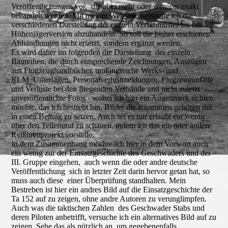
Veröffentlichungen vor, die aber mehr oder weniger exakt
behandelt werden. Mit meiner Webseite versuche ich die
verschiedenen Darstellung der einzeln Verschmuster bis hin
Höhenjägerversion abzuhandeln. So soll die bisher erschienen
Abhandlungen nicht ersetzt, sondern ergänzt werden.
Es wird daher im folgenden die Darstellung der einzeln
Baureihen, die durch entsprechende Zeichnungen, Auszügen
aus Flugzeughandbücher, umfangreiche Werks- und
RLM Unterlagen, Personalverlustmeldungen, Flugzeugunfälle
und Verluste bei den fliegenden Verbände und nicht zuletzt
unveröffentlichte Fotos - wobei ich hier ein Augenmerk richten
möchte, das ich bestrebt bin, Bilder die zusammen gehören mit
in einen Beitrag zu setzen. Auch sei es mir erlaubt ein wenig
über den Tellerrand zu schauen, indem ich das ein oder andere
Reißbrettprojekt vorstelle.
In dem Zusammenhang möchte ich hier in dem Vorwort auch
ein wenig zur der Einsatzgeschichte des Geschwaders und der
III. Gruppe eingehen, auch wenn die oder andre deutsche
Veröffentlichung sich in letzter Zeit darin hervor getan hat, so
muss auch diese einer Überprüfung standhalten. Mein
Bestreben ist hier ein andres Bild auf die Einsatzgeschichte der
Ta 152 auf zu zeigen, ohne andre Autoren zu verunglimpfen.
Auch was die taktischen Zahlen des Geschwader Stabs und
deren Piloten anbetrifft, versuche ich ein alternatives Bild auf zu
zeigen. Sehe das als nützlich an, um gegebenenfalls