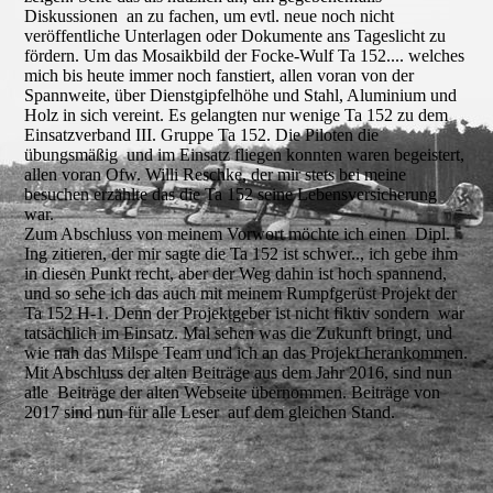
Diskussionen an zu fachen, um evtl. neue noch nicht
veröffentliche Unterlagen oder Dokumente ans Tageslicht zu
fördern. Um das Mosaikbild der Focke-Wulf Ta 152.... welches
mich bis heute immer noch fanstiert, allen voran von der
Spannweite, über Dienstgipfelhöhe und Stahl, Aluminium und
Holz in sich vereint. Es gelangten nur wenige Ta 152 zu dem
Einsatzverband III. Gruppe Ta 152. Die Piloten die
übungsmäßig und im Einsatz fliegen konnten waren begeistert,
allen voran Ofw. Willi Reschke, der mir stets bei meine
besuchen erzählte das die Ta 152 seine Lebensversicherung
war.
Zum Abschluss von meinem Vorwort möchte ich einen Dipl.
Ing zitieren, der mir sagte die Ta 152 ist schwer.., ich gebe ihm
in diesen Punkt recht, aber der Weg dahin ist hoch spannend,
und so sehe ich das auch mit meinem Rumpfgerüst Projekt der
Ta 152 H-1. Denn der Projektgeber ist nicht fiktiv sondern war
tatsächlich im Einsatz. Mal sehen was die Zukunft bringt, und
wie nah das Milspe Team und ich an das Projekt herankommen.
Mit Abschluss der alten Beiträge aus dem Jahr 2016, sind nun
alle Beiträge der alten Webseite übernommen. Beiträge von
2017 sind nun für alle Leser auf dem gleichen Stand.