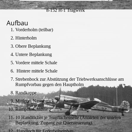
8-152 H-1 Tragwerk
Aufbau
Vorderholm (teilbar)
Hinterholm
Obere Beplankung
Untere Beplankung
Vordere mittele Schale
Hintere mittele Schale
Strebenbock zur Abstützung der Triebwerksanschlüsse am
Rumpfvorbau gegen den Hauptholm
Randkappe
Mittleres Nasenstück
Rumpfanschlüsse
10 Handlöcher je Tragflächenseite (Annieten der unteren
Beplankung. Zugang zur Quersteuerung).
Handloch für Federbeineinbau