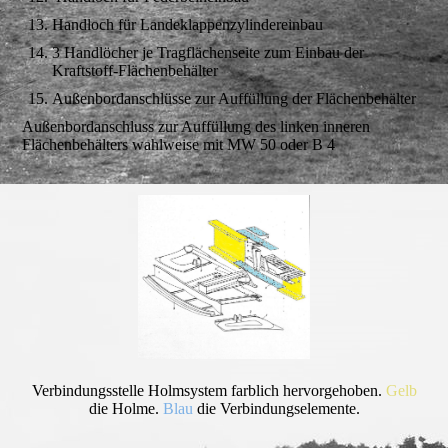
Handloch für Landeklappenzylindereinbau
3 Handlöcher je Tragflächenseite zum Einbau der
Kraftstoff-Flächenbehälter
Außenbordanschlüsse zur Auffüllung der Flächenbehälter
Außenbordanschluss zur Auffüllung des linken inneren
Flächenbehälters wahlweise mit MW 50 oder B 4
Verbindungsstelle Holmsystem farblich hervorgehoben.
Gelb
die Holme.
Blau
die Verbindungselemente.