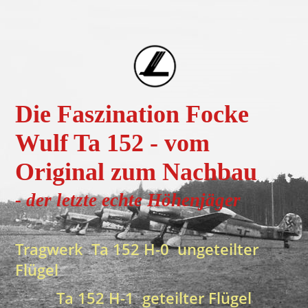
Die Faszination Focke
Wulf Ta 152 - vom
Original zum Nachbau
- der letzte echte H
öhenjä
ger
Tragwerk Ta 152 H-0 ungeteilter
Flügel
Ta 152 H-1 geteilter Flügel