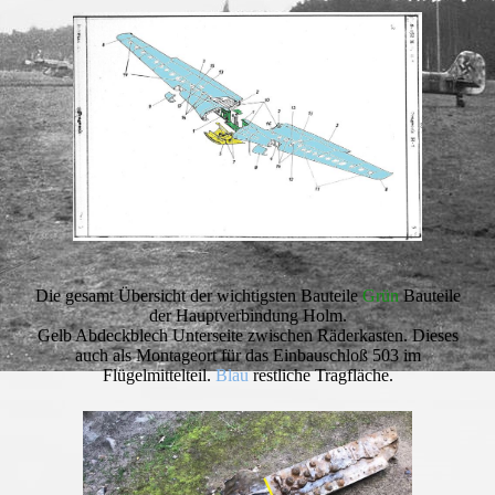
Die gesamt Übersicht der wichtigsten Bauteile
Grün
Bauteile
der Hauptverbindung Holm.
Gelb Abdeckblech Unterseite zwischen Räderkasten. Dieses
auch als Montageort für das Einbauschloß 503 im
Flügelmittelteil.
Blau
restliche Tragfläche.