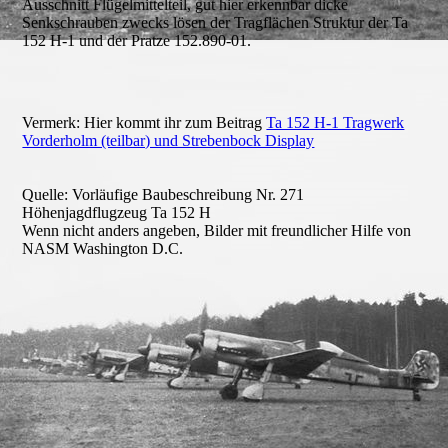
Ausschnitt Flügelmittelteil, gut hier erkennbar dicke
Senkschrauben zwecks lösen der Tragflächen Struktur der Ta
152 H-1 und der Pratze 152.890-01.
Vermerk: Hier kommt ihr zum Beitrag
Ta 152 H-1 Tragwerk
Vorderholm (teilbar) und Strebenbock Display
Quelle: Vorläufige Baubeschreibung Nr. 271
Höhenjagdflugzeug Ta 152 H
Wenn nicht anders angeben, Bilder mit freundlicher Hilfe von
NASM Washington D.C.