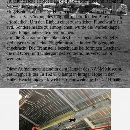
Flügelunterseite erforderlich, die für die Montage und Reparatur
Verwendung finden. Der Einbau von drei Sackbehälter je
Flügelseite in der Ta 152 H-1, machte eine Änderung und
teilweise Verstärkung des Flügels im betreffenden Bereich
erforderlich. Um den Einbau einer zusätzlichen Flügelwaffe für
evtl. Sondereinsätze zu ermöglichen, wurde die Waffenklappe
an der Flügelunterseite übernommen.
Um die Reparaturmöglichkeit des bisher ungeteilten Flügel zu
verbessern wurde eine Flügeltrennstelle in der Flugzeugmitte
angebracht. Die Trennstelle besteht aus keilförmigen Laschen,
die mit Ober- und Untergurt des Vorderholms verschraubt
werden.
Diese Aufnahme entstand in dem Hangar des NASM Museum,
das Tragwerk der Ta 152 H-0 hängt in luftiger Höhe in der
Halle. Beachtungswerk welche Spannweite die Ta 152 H hatte.