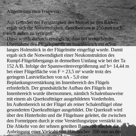
Allgemeines zum Tragwerk:
Aus Gründen der Freigänigkeit des Motors an den Rädern
ergab sich die Notwendigkeit, dieselben um je 250 mm nach
auch außen zu verlegen.
Diese wurde dadurch ermöglicht, dass bei weitgehender
Übernahme des Flügelsystems im Innenbereich ein o,5 m
langes Holmstück in der Flügelmitte eingefügt wurde. Damit
ergab sich die Notwendigkeit einer Neukonstruktion des
Rumpf-Flügelübergangs in demselben Umfang wie bei der Ta
152 A/B. Infolge der Spannweitenvergrößerung auf b= 14,44 m
bei einer Flügelfläche von F = 23,5 m² wurde trotz des
geringem Lastvielfachen von nA - 5,0 eine
Beplankungsverstärkung im Innenbereich des Flügels
erforderlich. Der grundsätzliche Aufbau des Flügels im
Innenbereich wurde übernommen, nämlich Schalenbauweise
mit einem als Querkraftträger ausgebildeten Vorderholm.
Im Außenbereich ist der Flügel als reiner Schalenflügel ohne
gesonderten Querkraftträger ausgebildet. Die Querkraft wird
über den Hinterholm und die Flügelnase geleitet, die zwischen
den Formrippen durch je eine Versteifungsrippe verstärkt ist.
Die Abkehr von der sehnen geteilten Bauweise machte die
Anbringung einer Vielzahl von Handlöcher 200 mm an der