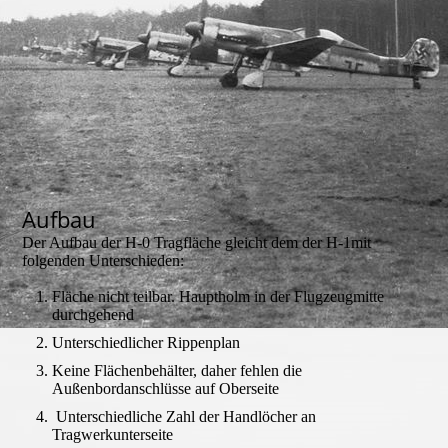
H-0 Pratze
Aufbau
Der Aufbau der H-0 Tragfläche gleicht dem der H-1mit
folgenden Unterschieden:
Fläche nicht teilbar. Hauptholm in der Flugzeugmitte
durchgehend
Unterschiedlicher Rippenplan
Keine Flächenbehälter, daher fehlen die
Außenbordanschlüsse auf Oberseite
Unterschiedliche Zahl der Handlöcher an
Tragwerkunterseite