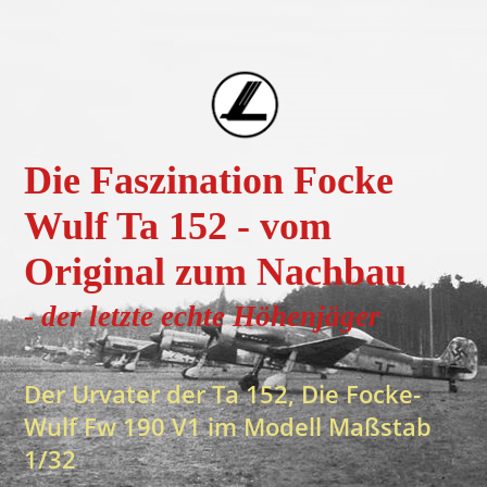
Die Faszination Focke
Wulf Ta 152 - vom
Original zum Nachbau
- der letzte echte H
öhenjä
ger
Der Urvater der Ta 152, Die Focke-
Wulf Fw 190 V1 im Modell Maßstab
1/32