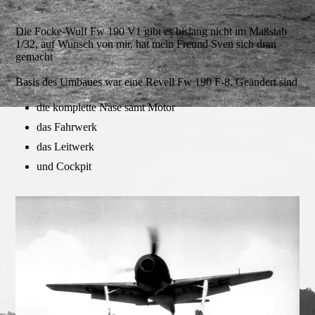
Die Focke-Wulf Fw 190 V1 gibt es bislang nicht im Maßstab
1/32, auf Wunsch von mir, hat mein Freund Sven sich dran
gemacht
Basis des Umbaues war eine Revell Fw 190 F-8. Geändert sind
die komplette Nase samt Motor
das Fahrwerk
das Leitwerk
und Cockpit