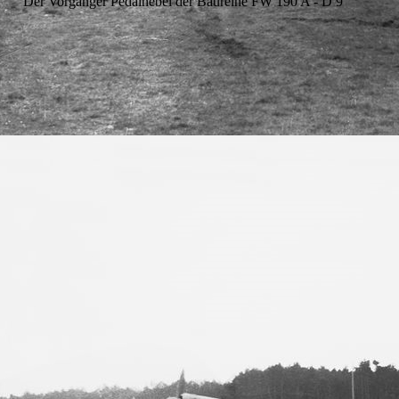
Der Vorgänger Pedalhebel der Baureihe FW 190 A - D 9