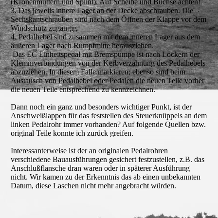
(Kronenmuttern und Splint). Auf Scheibe und Buchse achten!
3. Das jeweils innere Lager an der Decke abschrauben. Die
Sechskantschrauben sind nach dem Öffnen der Klappe vor dem
Windschutz zugängig
4. Pedalhebel sind zusammen mit dem inneren Lager aus dem
äußeren Lager nach Rumpfmitte herausziehen.
Das EC Einheitspedal mit Bremspumpe ist nach Lockern der
Klemmverbindungen von der Kerbverzahnung des Pedalhebels
abzuziehen. In diesem Falle markieren; ebenso sind beim
Austausch von Pedalhebel oder Pedalen die neuen Teile vorher
die neuen Teile entsprechend zu kennzeichnen.
Dann noch ein ganz und besonders wichtiger Punkt, ist der
Anschweißlappen für das feststellen des Steuerknüppels an dem
linken Pedalrohr immer vorhanden? Auf folgende Quellen bzw.
original Teile konnte ich zurück greifen.
Interessanterweise ist der an originalen Pedalrohren
verschiedene Bauausführungen gesichert festzustellen, z.B. das
Anschlußflansche dran waren oder in späterer Ausführung
nicht. Wir kamen zu der Erkenntnis das ab einen unbekannten
Datum, diese Laschen nicht mehr angebracht würden.