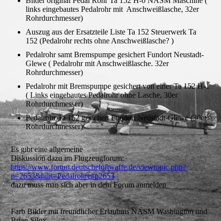
Bilder original Pedal Rohr Ta 152 H-0 NASM Maschine (
links eingebautes Pedalrohr mit Anschweißlasche, 32er
Rohrdurchmesser)
Auszug aus der Ersatzteile Liste Ta 152 Steuerwerk Ta
152 (Pedalrohr rechts ohne Anschweißlasche? )
Pedalrohr samt Bremspumpe gesichert Fundort Neustadt-
Glewe ( Pedalrohr mit Anschweißlasche. 32er
Rohrdurchmesser)
Pedalrohr mit Bremspumpe gesichert von einer Ta 152 H-1
( Links eingebautes Pedalrohr ohne Lasche, 30er
Rohrdurchmesser)
Pedalrohr Ta 152 gesichert Fundort Neustadt-Glewe (30er
Rohrdurchmesser)
Es gibt eine allgemeine
Diskussion dazu im Flugzeugforum:
https://www.forum.deutscheluftwaffe.de/viewtopic.php?
p=2653&hilit=Pedalrohre#p2653
dazu muss man sich aber in dem Forum anmelden
Farb Bilder mit freundlicher Erlaubnis NASM Washington und
Brian Silox