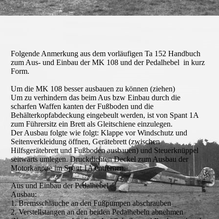
rechte seite
Folgende Anmerkung aus dem vorläufigen Ta 152 Handbuch
zum Aus- und Einbau der MK 108 und der Pedalhebel in kurz
Form.
Um die MK 108 besser ausbauen zu können (ziehen)
Um zu verhindern das beim Aus bzw Einbau durch die
scharfen Waffen kanten der Fußboden und die
Behälterkopfabdeckung eingebeult werden, ist von Spant 1A
zum Führersitz ein Brett als Gleitschiene einzulegen.
Der Ausbau folgte wie folgt: Klappe vor Windschutz und
Seitenverkleidung öffnen, Gerätebrett (zwischen
Hilfsgerätebrett und Fußboden ausbauen) und Steuerknüppel
seitwärts umlegen. Druckdichten Deckel zum Ausbau der
Motorkanone im Spant 1A entfernen.
Aus und Einbau der Pedalhebel
Ausbau:
1. Bremsschläuche an den Fußpumpen abschrauben
2. Verstellstangen an den beiden Pedalhebeln abnehmen