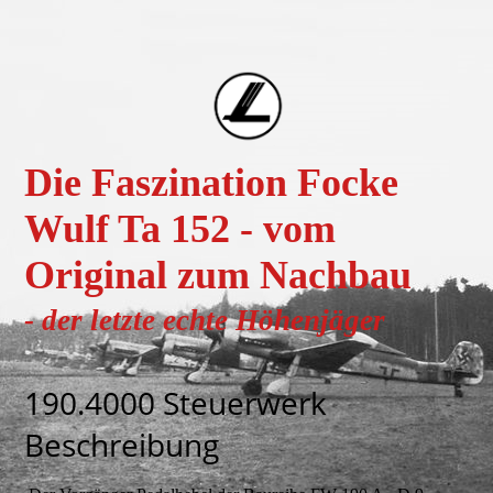
Die Faszination Focke
Wulf Ta 152 - vom
Original zum Nachbau
- der letzte echte H
öhenjä
ger
190.4000 Steuerwerk
Beschreibung